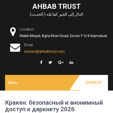
Skip
AHBAB TRUST
to
الدال إلى الخير كفاعله ( الحديث)
content
Location
Makki Masjid, Agha Khan Road, Sector F-6/4 Islamabad
Email
contact@ahbabtrust.com
Menu
DONATE
Кракен: безопасный и анонимный
доступ к даркнету 2026