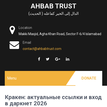
Skip
AHBAB TRUST
to
الدال إلى الخير كفاعله ( الحديث)
content
Location
Makki Masjid, Agha Khan Road, Sector F-6/4 Islamabad
Email
contact@ahbabtrust.com
Menu
DONATE
Кракен: актуальные ссылки и вход
в даркнет 2026