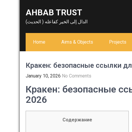
Skip
AHBAB TRUST
to
content
الدال إلى الخير كفاعله ( الحديث)
Home
Aims & Objects
Projects
Кракен: безопасные ссылки дл
January 10, 2026
No Comments
Кракен: безопасные сс
2026
Содержание