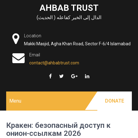
Skip
AHBAB TRUST
to
الدال إلى الخير كفاعله ( الحديث)
content
Location
Makki Masjid, Agha Khan Road, Sector F-6/4 Islamabad
Email
contact@ahbabtrust.com
Menu
DONATE
Кракен: безопасный доступ к
онион-ссылкам 2026