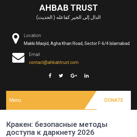
Skip
AHBAB TRUST
to
الدال إلى الخير كفاعله ( الحديث)
content
Location
Makki Masjid, Agha Khan Road, Sector F-6/4 Islamabad
Email
contact@ahbabtrust.com
Menu
DONATE
Кракен: безопасные методы
доступа к даркнету 2026