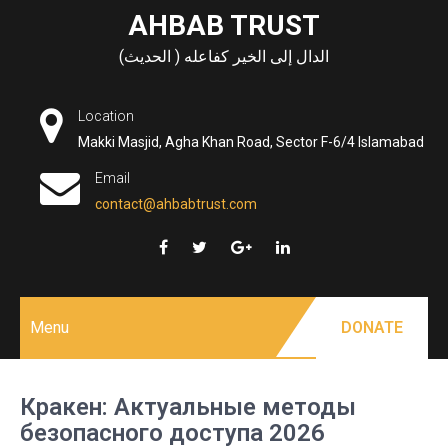
Skip
AHBAB TRUST
to
الدال إلى الخير كفاعله ( الحديث)
content
Location
Makki Masjid, Agha Khan Road, Sector F-6/4 Islamabad
Email
contact@ahbabtrust.com
Menu
DONATE
Кракен: Актуальные методы
безопасного доступа 2026