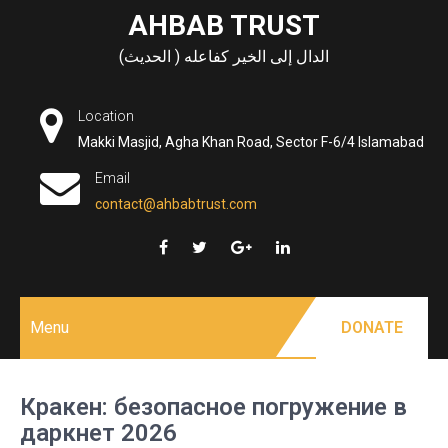
Skip
AHBAB TRUST
to
الدال إلى الخير كفاعله ( الحديث)
content
Location
Makki Masjid, Agha Khan Road, Sector F-6/4 Islamabad
Email
contact@ahbabtrust.com
Menu
DONATE
Кракен: безопасное погружение в
даркнет 2026