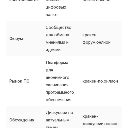
цифровых
валют.
Сообщество
для обмена
кракен-
Форум
мнениями и
форум.онлион
идеями.
Платформа
для
анонимного
Рынок ПО
кракен-по.онлион
скачивания
программного
обеспечения.
Дискуссии по
кракен-
Обсуждения
актуальным
дискуссии.онлион
темам.