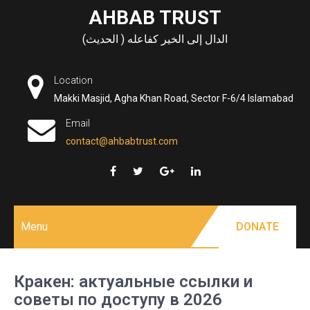
Skip
AHBAB TRUST
to
الدال إلى الخير كفاعله ( الحديث)
content
Location
Makki Masjid, Agha Khan Road, Sector F-6/4 Islamabad
Email
contact@ahbabtrust.com
Menu
DONATE
Кракен: актуальные ссылки и
советы по доступу в 2026