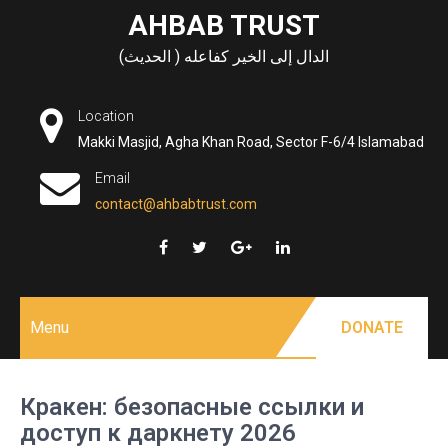
Skip
AHBAB TRUST
to
الدال إلى الخير كفاعله ( الحديث)
content
Location
Makki Masjid, Agha Khan Road, Sector F-6/4 Islamabad
Email
contact@ahbabtrust.com
Menu
DONATE
Кракен: безопасные ссылки и
доступ к даркнету 2026