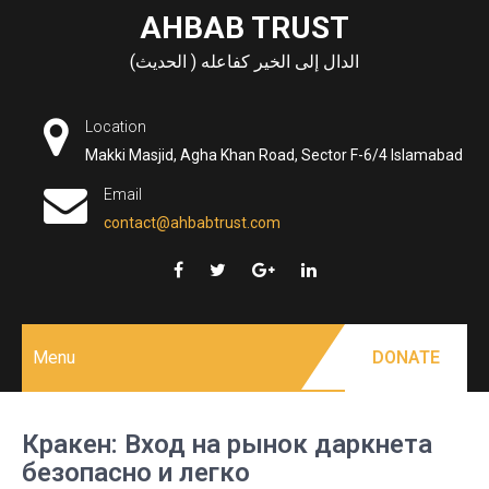
Skip
AHBAB TRUST
to
الدال إلى الخير كفاعله ( الحديث)
content
Location
Makki Masjid, Agha Khan Road, Sector F-6/4 Islamabad
Email
contact@ahbabtrust.com
Menu
DONATE
Кракен: Вход на рынок даркнета
безопасно и легко