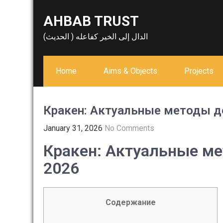
Skip
AHBAB TRUST
to
content
الدال إلى الخير كفاعله ( الحديث)
Home
Aims & Objects
Projects
Кракен: Актуальные методы д
January 31, 2026
No Comments
Кракен: Актуальные ме
2026
Содержание