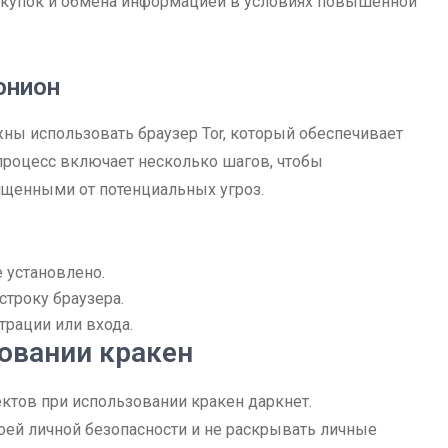
окупок и обмена информацией в условиях повышенной
онион
жны использовать браузер Tor, который обеспечивает
 процесс включает несколько шагов, чтобы
щищенными от потенциальных угроз.
е установлено.
строку браузера.
трации или входа.
овании кракен
ектов при использовании кракен даркнет.
ей личной безопасности и не раскрывать личные