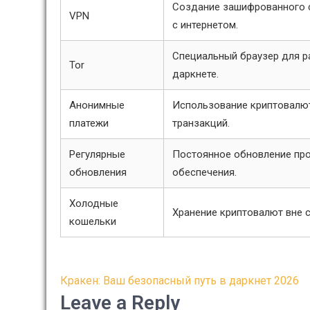
Создание зашифрованного 
VPN
с интернетом.
Специальный браузер для р
Tor
даркнете.
Анонимные
Использование криптовалю
платежи
транзакций.
Регулярные
Постоянное обновление пр
обновления
обеспечения.
Холодные
Хранение криптовалют вне с
кошельки
Post
Кракен: Ваш безопасный путь в даркнет 2026
navigation
Leave a Reply