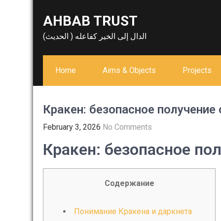
Skip
AHBAB TRUST
to
content
الدال إلى الخير كفاعله ( الحديث)
Home
Aims & Objects
Projects
Кракен: безопасное получение
February 3, 2026
No Comments
Кракен: безопасное по
Содержание
Понимание Кракена и даркнета