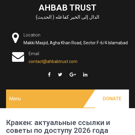
Skip
AHBAB TRUST
to
الدال إلى الخير كفاعله ( الحديث)
content
Location
Makki Masjid, Agha Khan Road, Sector F-6/4 Islamabad
Email
contact@ahbabtrust.com
Menu
DONATE
Кракен: актуальные ссылки и
советы по доступу 2026 года