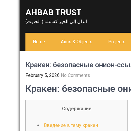
Skip
AHBAB TRUST
to
content
الدال إلى الخير كفاعله ( الحديث)
Home
Aims & Objects
Projects
Кракен: безопасные онион-ссы
February 5, 2026
No Comments
Кракен: безопасные он
Содержание
Введение в тему кракен