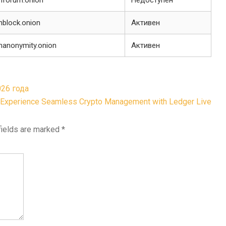
enforum.onion
Недоступен
enblock.onion
Активен
enanonymity.onion
Активен
26 года
Experience Seamless Crypto Management with Ledger Live
fields are marked
*