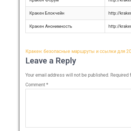
Кракен Форум
http://krak
Кракен Блокчейн
http://krak
Кракен Анонимность
http://krak
Post
Кракен: безопасные маршруты и ссылки для 20
navigation
Leave a Reply
Your email address will not be published.
Required 
Comment
*