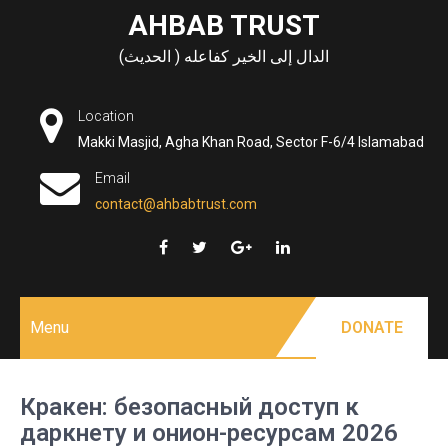
Skip
AHBAB TRUST
to
الدال إلى الخير كفاعله ( الحديث)
content
Location
Makki Masjid, Agha Khan Road, Sector F-6/4 Islamabad
Email
contact@ahbabtrust.com
Menu
DONATE
Кракен: безопасный доступ к
даркнету и онион-ресурсам 2026