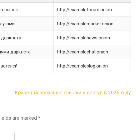
и ссылок
http://exampleforum.onion
слугами
http://examplemarket.onion
 даркнета
http://examplenews.onion
лями даркнета
http://examplechat.onion
ователей
http://exampleblog.onion
Кракен: безопасные ссылки и доступ в 2026 году
fields are marked
*