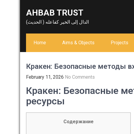
Skip
AHBAB TRUST
to
content
الدال إلى الخير كفاعله ( الحديث)
Home
Aims & Objects
Projects
Кракен: Безопасные методы в
February 11, 2026
No Comments
Кракен: Безопасные ме
ресурсы
Содержание