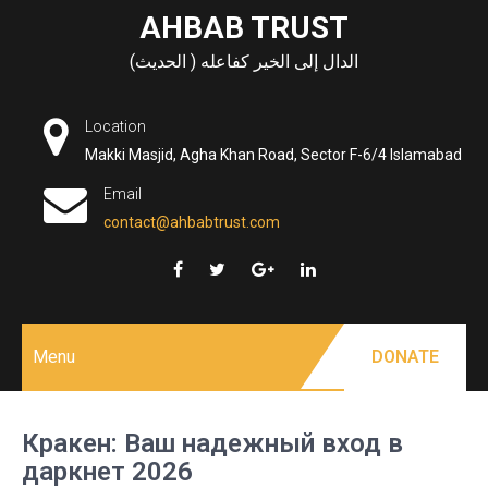
Skip
AHBAB TRUST
to
الدال إلى الخير كفاعله ( الحديث)
content
Location
Makki Masjid, Agha Khan Road, Sector F-6/4 Islamabad
Email
contact@ahbabtrust.com
Menu
DONATE
Кракен: Ваш надежный вход в
даркнет 2026