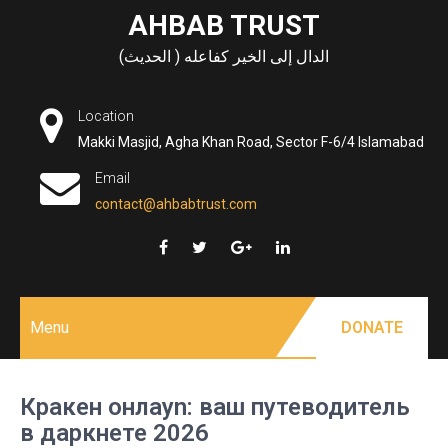
Skip
AHBAB TRUST
to
الدال إلى الخير كفاعله ( الحديث)
content
Location
Makki Masjid, Agha Khan Road, Sector F-6/4 Islamabad
Email
contact@ahbabtrust.com
Menu
DONATE
Кракен онлаyn: ваш путеводитель
в даркнете 2026