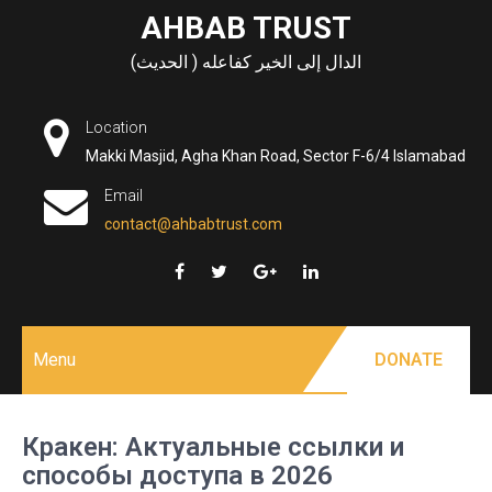
Skip
AHBAB TRUST
to
الدال إلى الخير كفاعله ( الحديث)
content
Location
Makki Masjid, Agha Khan Road, Sector F-6/4 Islamabad
Email
contact@ahbabtrust.com
Menu
DONATE
Кракен: Актуальные ссылки и
способы доступа в 2026