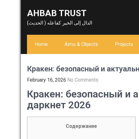
Skip
AHBAB TRUST
to
content
الدال إلى الخير كفاعله ( الحديث)
Home
Aims & Objects
Projects
Кракен: безопасный и актуаль
February 16, 2026
No Comments
Кракен: безопасный и 
даркнет 2026
Содержание