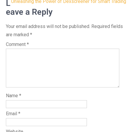
navigation
L
Unleashing the Power of Dexscreener for Smart Trading
eave a Reply
Your email address will not be published.
Required fields
are marked
*
Comment
*
Name
*
Email
*
Website