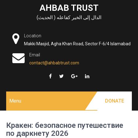
Skip
AHBAB TRUST
to
الدال إلى الخير كفاعله ( الحديث)
content
Location
Makki Masjid, Agha Khan Road, Sector F-6/4 Islamabad
Email
contact@ahbabtrust.com
Menu
DONATE
Кракен: безопасное путешествие
по даркнету 2026