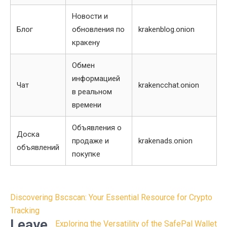
Новости и
Блог
обновления по
krakenblog.onion
кракену
Обмен
информацией
Чат
krakencchat.onion
в реальном
времени
Объявления о
Доска
продаже и
krakenads.onion
объявлений
покупке
Post
Discovering Bscscan: Your Essential Resource for Crypto
navigation
Tracking
Leave
Exploring the Versatility of the SafePal Wallet