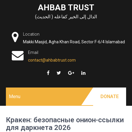
Skip
AHBAB TRUST
to
الدال إلى الخير كفاعله ( الحديث)
content
Location
Makki Masjid, Agha Khan Road, Sector F-6/4 Islamabad
Email
contact@ahbabtrust.com
Menu
DONATE
Кракен: безопасные онион-ссылки
для даркнета 2026