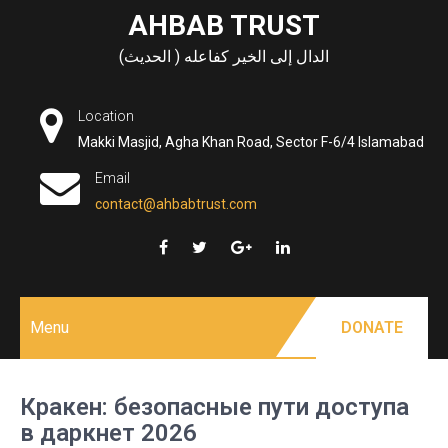
Skip
AHBAB TRUST
to
الدال إلى الخير كفاعله ( الحديث)
content
Location
Makki Masjid, Agha Khan Road, Sector F-6/4 Islamabad
Email
contact@ahbabtrust.com
Menu
DONATE
Кракен: безопасные пути доступа
в даркнет 2026