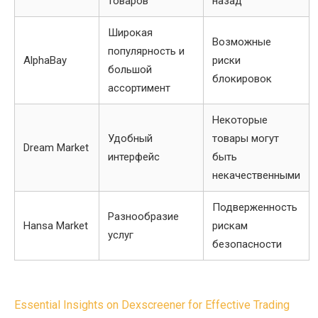
товаров
назад
Широкая
Возможные
популярность и
AlphaBay
риски
большой
блокировок
ассортимент
Некоторые
Удобный
товары могут
Dream Market
интерфейс
быть
некачественными
Подверженность
Разнообразие
Hansa Market
рискам
услуг
безопасности
Post
Essential Insights on Dexscreener for Effective Trading