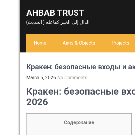
Skip
AHBAB TRUST
to
content
الدال إلى الخير كفاعله ( الحديث)
Home
Aims & Objects
Projects
Кракен: безопасные входы и 
March 5, 2026
No Comments
Кракен: безопасные вх
2026
Содержание