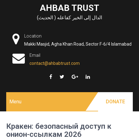
Skip
AHBAB TRUST
to
الدال إلى الخير كفاعله ( الحديث)
content
Location
Makki Masjid, Agha Khan Road, Sector F-6/4 Islamabad
Email
contact@ahbabtrust.com
Menu
DONATE
Кракен: безопасный доступ к
онион-ссылкам 2026