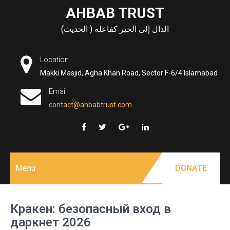
Skip
AHBAB TRUST
to
الدال إلى الخير كفاعله ( الحديث)
content
Location
Makki Masjid, Agha Khan Road, Sector F-6/4 Islamabad
Email
contact@ahbabtrust.com
Menu
DONATE
Кракен: безопасный вход в
даркнет 2026