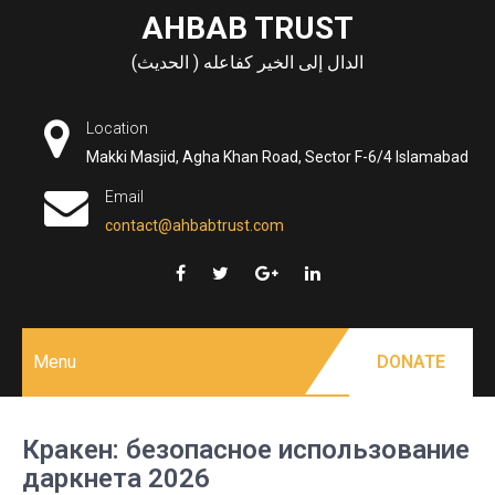
Skip
AHBAB TRUST
to
الدال إلى الخير كفاعله ( الحديث)
content
Location
Makki Masjid, Agha Khan Road, Sector F-6/4 Islamabad
Email
contact@ahbabtrust.com
Menu
DONATE
Кракен: безопасное использование
даркнета 2026