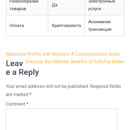
Разнообразие
Электронные
Да
товаров
услуги
Анонимная
Оплата
Криптовалюта
транзакция
Post
Maximize Profits with Raydium: A Comprehensive Guide
navigation
Leav
Discover the Ultimate Benefits of SafePal Wallet
e a Reply
Your email address will not be published.
Required fields
are marked
*
Comment
*