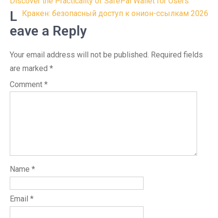
Post
Discover the Practicality of SafePal Wallet for Users
navigation
L
Кракен: безопасный доступ к онион-ссылкам 2026
eave a Reply
Your email address will not be published.
Required fields
are marked
*
Comment
*
Name
*
Email
*