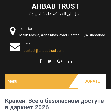
Skip
AHBAB TRUST
to
الدال إلى الخير كفاعله ( الحديث)
content
Location
Makki Masjid, Agha Khan Road, Sector F-6/4 Islamabad
Email
contact@ahbabtrust.com
Menu
DONATE
Кракен: Все о безопасном доступе
в даркнет 2026