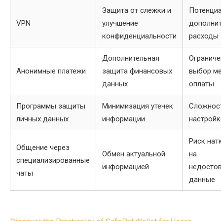
Защита от слежки и
Потенци
VPN
улучшение
дополни
конфиденциальности
расходы
Дополнительная
Огранич
Анонимные платежи
защита финансовых
выбор м
данных
оплаты
Программы защиты
Минимизация утечек
Сложнос
личных данных
информации
настройк
Риск нат
Общение через
Обмен актуальной
на
специализированные
информацией
недосто
чаты
данные