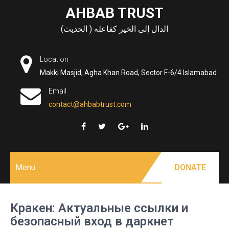
Skip
AHBAB TRUST
to
الدال إلى الخير كفاعله ( الحديث)
content
Location
Makki Masjid, Agha Khan Road, Sector F-6/4 Islamabad
Email
contact@ahbabtrust.com
Menu
DONATE
Кракен: Актуальные ссылки и
безопасный вход в даркнет