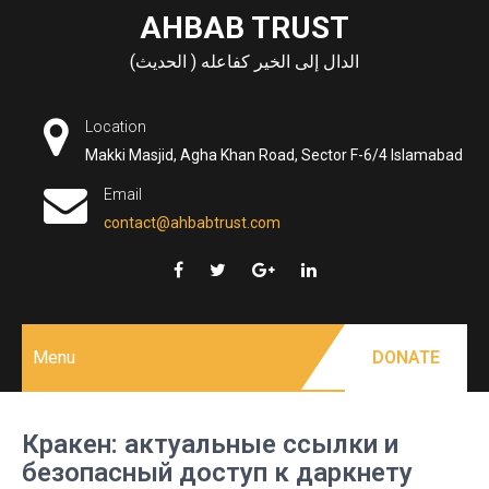
Skip
AHBAB TRUST
to
الدال إلى الخير كفاعله ( الحديث)
content
Location
Makki Masjid, Agha Khan Road, Sector F-6/4 Islamabad
Email
contact@ahbabtrust.com
Menu
DONATE
Кракен: актуальные ссылки и
безопасный доступ к даркнету