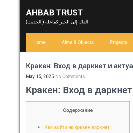
Skip
AHBAB TRUST
to
content
الدال إلى الخير كفاعله ( الحديث)
Home
Aims & Objects
Projects
Кракен: Вход в даркнет и акт
May 15, 2025
No Comments
Кракен: Вход в даркне
Содержание
Как войти на кракен даркнет