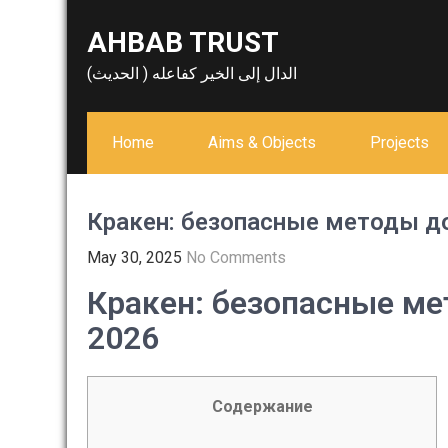
Skip
AHBAB TRUST
to
content
الدال إلى الخير كفاعله ( الحديث)
Home
Aims & Objects
Projects
Кракен: безопасные методы до
May 30, 2025
No Comments
Кракен: безопасные ме
2026
Содержание