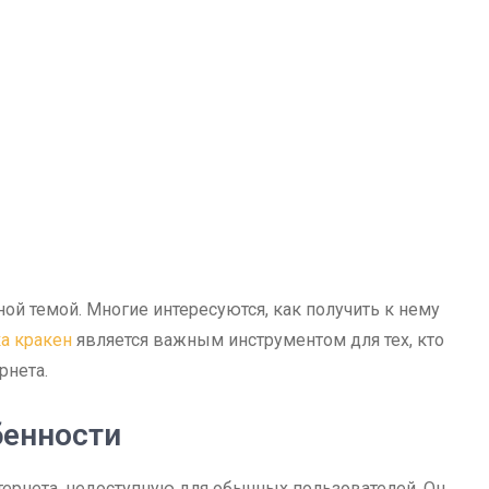
ной темой. Многие интересуются, как получить к нему
а кракен
является важным инструментом для тех, кто
рнета.
бенности
тернета, недоступную для обычных пользователей. Он