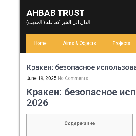
Skip
AHBAB TRUST
to
content
الدال إلى الخير كفاعله ( الحديث)
Home
Aims & Objects
Projects
Кракен: безопасное использов
June 19, 2025
No Comments
Кракен: безопасное ис
2026
Содержание