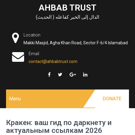
Skip
AHBAB TRUST
to
الدال إلى الخير كفاعله ( الحديث)
content
Location
Makki Masjid, Agha Khan Road, Sector F-6/4 Islamabad
Email
contact@ahbabtrust.com
Menu
DONATE
Кракен: ваш гид по даркнету и
актуальным ссылкам 2026