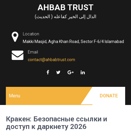
Skip
AHBAB TRUST
to
الدال إلى الخير كفاعله ( الحديث)
content
Location
Makki Masjid, Agha Khan Road, Sector F-6/4 Islamabad
Email
contact@ahbabtrust.com
Menu
DONATE
Кракен: Безопасные ссылки и
доступ к даркнету 2026