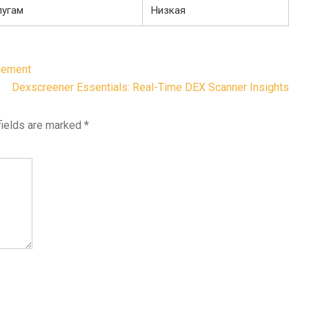
лугам
Низкая
agement
Dexscreener Essentials: Real-Time DEX Scanner Insights
fields are marked
*