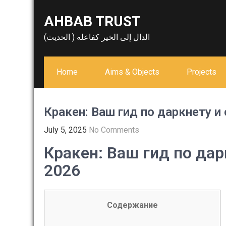
Skip
AHBAB TRUST
to
content
الدال إلى الخير كفاعله ( الحديث)
Home
Aims & Objects
Projects
Кракен: Ваш гид по даркнету 
July 5, 2025
No Comments
Кракен: Ваш гид по да
2026
Содержание