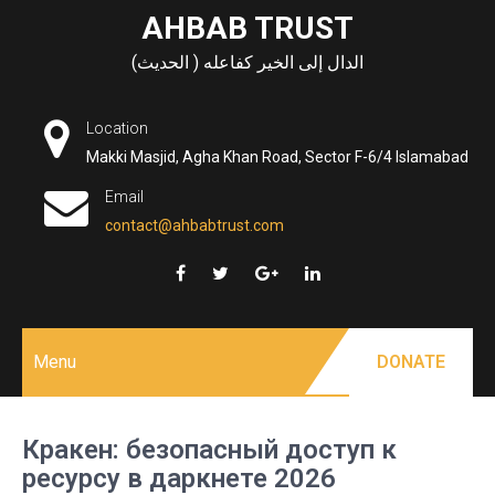
Skip
AHBAB TRUST
to
الدال إلى الخير كفاعله ( الحديث)
content
Location
Makki Masjid, Agha Khan Road, Sector F-6/4 Islamabad
Email
contact@ahbabtrust.com
Menu
DONATE
Кракен: безопасный доступ к
ресурсу в даркнете 2026