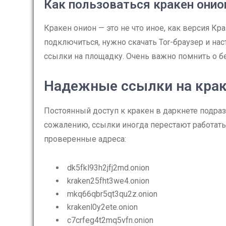
Как пользоваться кракен онио
Кракен онион — это не что иное, как версия Кр
подключиться, нужно скачать Tor-браузер и нас
ссылки на площадку. Очень важно помнить о б
Надежные ссылки на кра
Постоянный доступ к кракен в даркнете подра
сожалению, ссылки иногда перестают работать
проверенные адреса:
dk5fkl93h2jfj2md.onion
kraken25fht3we4.onion
mkq66qbr5qt3qu2z.onion
krakenl0y2ete.onion
c7crfeg4t2mq5vfn.onion