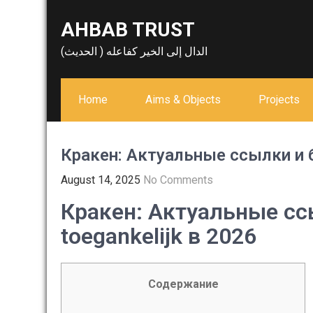
Skip
AHBAB TRUST
to
content
الدال إلى الخير كفاعله ( الحديث)
Home
Aims & Objects
Projects
Кракен: Актуальные ссылки и б
August 14, 2025
No Comments
Кракен: Актуальные сс
toegankelijk в 2026
Содержание