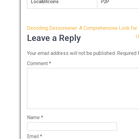
LocalBitcoins
P2P
Post
Decoding Dexscreener: A Comprehensive Look for 
navigation
Leave a Reply
U
Your email address will not be published.
Required 
Comment
*
Name
*
Email
*