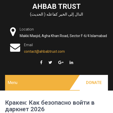
Skip
AHBAB TRUST
to
الدال إلى الخير كفاعله ( الحديث)
content
Location
Makki Masjid, Agha Khan Road, Sector F-6/4 Islamabad
Email
contact@ahbabtrust.com
Menu
DONATE
Кракен: Как безопасно войти в
даркнет 2026