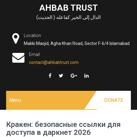
Skip
AHBAB TRUST
to
الدال إلى الخير كفاعله ( الحديث)
content
Location
Makki Masjid, Agha Khan Road, Sector F-6/4 Islamabad
Email
contact@ahbabtrust.com
Menu
DONATE
Кракен: безопасные ссылки для
доступа в даркнет 2026