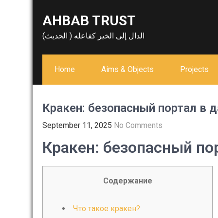
Skip
AHBAB TRUST
to
content
الدال إلى الخير كفاعله ( الحديث)
Home
Aims & Objects
Projects
Кракен: безопасный портал в д
September 11, 2025
No Comments
Кракен: безопасный пор
Содержание
Что такое кракен?