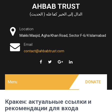
Skip
AHBAB TRUST
to
الدال إلى الخير كفاعله ( الحديث)
content
Location
Makki Masjid, Agha Khan Road, Sector F-6/4 Islamabad
Email
contact@ahbabtrust.com
Menu
DONATE
Кракен: актуальные ссылки и
рекомендации для входа