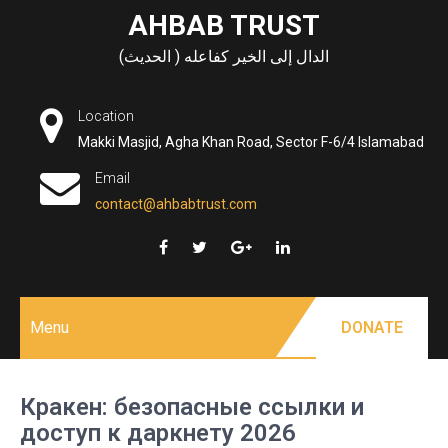
Skip
AHBAB TRUST
to
الدال إلى الخير كفاعله ( الحديث)
content
Location
Makki Masjid, Agha Khan Road, Sector F-6/4 Islamabad
Email
contact@ahbabtrust.com
Menu
DONATE
Кракен: безопасные ссылки и
доступ к даркнету 2026