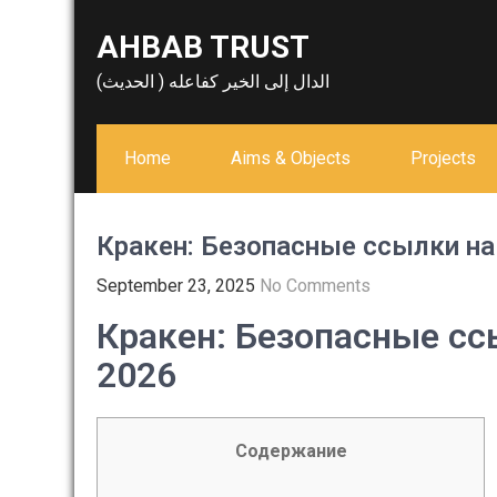
Skip
AHBAB TRUST
to
content
الدال إلى الخير كفاعله ( الحديث)
Home
Aims & Objects
Projects
Кракен: Безопасные ссылки на
September 23, 2025
No Comments
Кракен: Безопасные сс
2026
Содержание