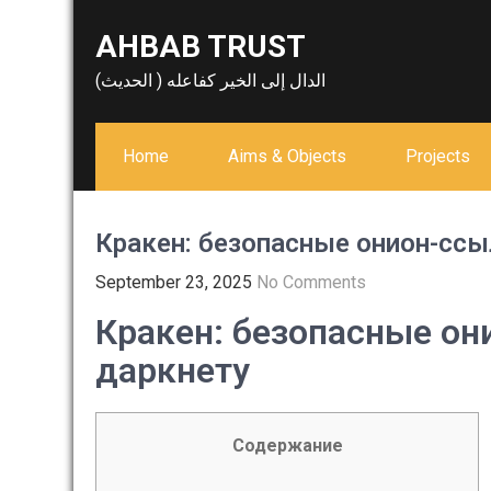
Skip
AHBAB TRUST
to
content
الدال إلى الخير كفاعله ( الحديث)
Home
Aims & Objects
Projects
Кракен: безопасные онион-ссы
September 23, 2025
No Comments
Кракен: безопасные он
даркнету
Содержание