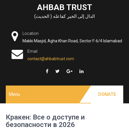
Skip
AHBAB TRUST
to
الدال إلى الخير كفاعله ( الحديث)
content
Location
Makki Masjid, Agha Khan Road, Sector F-6/4 Islamabad
Email
contact@ahbabtrust.com
Menu
DONATE
Кракен: Все о доступе и
безопасности в 2026