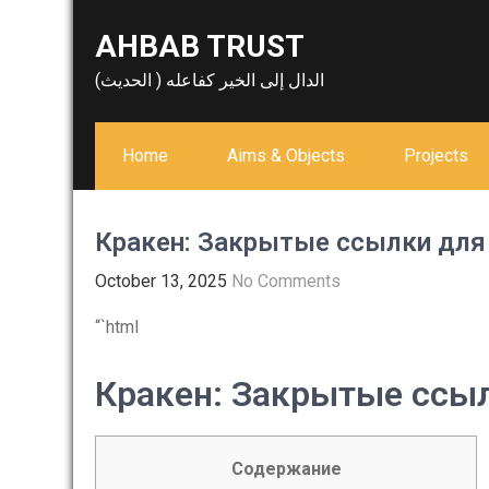
Skip
AHBAB TRUST
to
content
الدال إلى الخير كفاعله ( الحديث)
Home
Aims & Objects
Projects
Кракен: Закрытые ссылки для 
October 13, 2025
No Comments
“`html
Кракен: Закрытые ссыл
Содержание