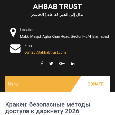
Skip
AHBAB TRUST
to
الدال إلى الخير كفاعله ( الحديث)
content
Location
Makki Masjid, Agha Khan Road, Sector F-6/4 Islamabad
Email
contact@ahbabtrust.com
Menu
DONATE
Кракен: безопасные методы
доступа к даркнету 2026